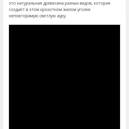
это натуральная древесина разных видов, которая
создаёт в этом крохотном жилом уголке
неповторимую светлую ауру.