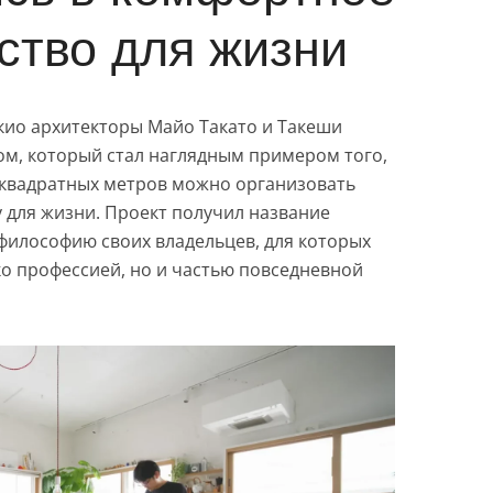
ство для жизни
кио архитекторы Майо Такато и Такеши
ом, который стал наглядным примером того,
5 квадратных метров можно организовать
 для жизни. Проект получил название
илософию своих владельцев, для которых
ко профессией, но и частью повседневной