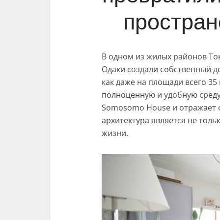
простран
В одном из жилых районов То
Одаки создали собственный д
как даже на площади всего 3
полноценную и удобную среду
Somosomo House и отражает ф
архитектура является не толь
жизни.