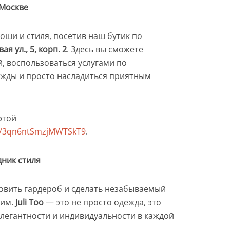
 Москве
оши и стиля, посетив наш бутик по
я ул., 5, корп. 2
. Здесь вы сможете
, воспользоваться услугами по
жды и просто насладиться приятным
этой
gl/3qn6ntSmzjMWTSkT9
.
дник стиля
овить гардероб и сделать незабываемый
ким.
Juli Too
— это не просто одежда, это
легантности и индивидуальности в каждой