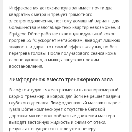
Инфракрасная детокс-капсула занимает почти два
квадратных метра и требует грамотного
электроподключения, поэтому домашний вариант для
большинства малогабаритных квартир невозможен. В
Equigene Dôme работает как индивидуальный кокон:
прогрев 55 °C ускоряет метаболизм, выводит лишнюю
жидкость и дарит тот самый эффект «сауны», но без
перегрева головы. После получасового сеанса кожа
словно «дышит», а мышцы запускают режим
восстановления.
Лимфодренаж вместо тренажёрного зала
В лофто-студии тяжело разместить полноразмерный
кардио-тренажёр, а коврик для йоги не решает задачи
глубокого дренажа. Лимфодренажный массаж в паре с
Iyashi Dôme компенсирует отсутствие беговой
дорожки: мягкие волнообразные движения мастера
выводят застойную жидкость и снимают отёки,
результат ощущается в теле уже к вечеру.