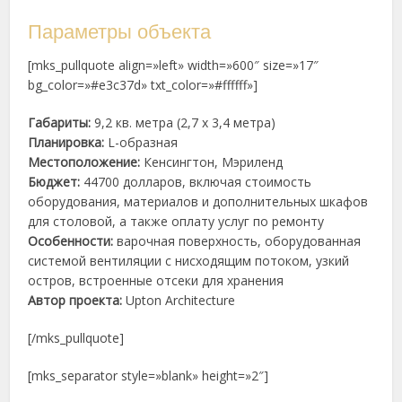
Параметры объекта
[mks_pullquote align=»left» width=»600″ size=»17″
bg_color=»#e3c37d» txt_color=»#ffffff»]
Габариты:
9,2 кв. метра (2,7 х 3,4 метра)
Планировка:
L-образная
Местоположение:
Кенсингтон, Мэриленд
Бюджет:
44700 долларов, включая стоимость
оборудования, материалов и дополнительных шкафов
для столовой, а также оплату услуг по ремонту
Особенности:
варочная поверхность, оборудованная
системой вентиляции с нисходящим потоком, узкий
остров, встроенные отсеки для хранения
Автор проекта:
Upton Architecture
[/mks_pullquote]
[mks_separator style=»blank» height=»2″]