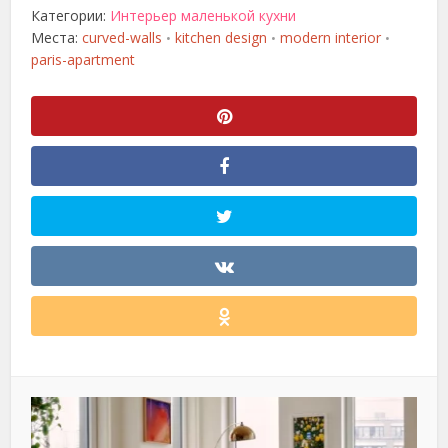
Категории:
Интерьер маленькой кухни
Места:
curved-walls
kitchen design
modern interior
•
•
•
paris-apartment