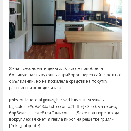
Желая сэкономить деньги, Эллисон приобрела
большую часть кухонных приборов через сайт частных
объявлений, но не пожалела средств на покупку
раковины и холодильника.
[mks_pullquote align=»right» width=»300″ size=»17″
bg_color=»#d9b48d» txt_color=»#ffffff»]«Это был период
барбекю, — смеётся Эллисон. — Даже в январе, когда
вокруг лежал снег, я пекла пирог на решётке гриля».
[/mks_pullquote]