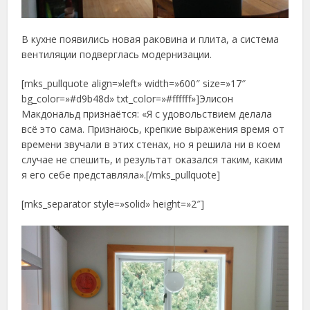
В кухне появились новая раковина и плита, а система
вентиляции подверглась модернизации.
[mks_pullquote align=»left» width=»600″ size=»17″
bg_color=»#d9b48d» txt_color=»#ffffff»]Элисон
Макдональд признаётся: «Я с удовольствием делала
всё это сама. Признаюсь, крепкие выражения время от
времени звучали в этих стенах, но я решила ни в коем
случае не спешить, и результат оказался таким, каким
я его себе представляла».[/mks_pullquote]
[mks_separator style=»solid» height=»2″]