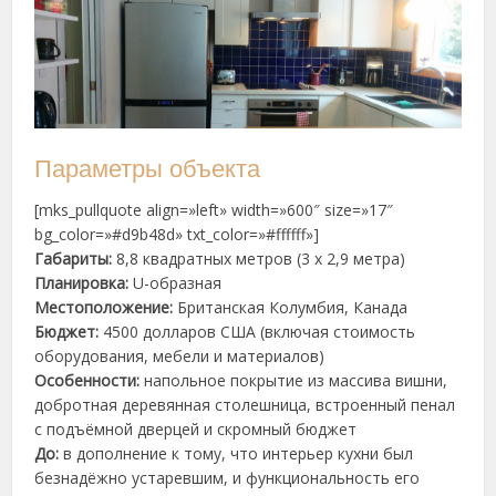
Параметры объекта
[mks_pullquote align=»left» width=»600″ size=»17″
bg_color=»#d9b48d» txt_color=»#ffffff»]
Габариты:
8,8 квадратных метров (3 х 2,9 метра)
Планировка:
U-образная
Местоположение:
Британская Колумбия, Канада
Бюджет:
4500 долларов США (включая стоимость
оборудования, мебели и материалов)
Особенности:
напольное покрытие из массива вишни,
добротная деревянная столешница, встроенный пенал
с подъёмной дверцей и скромный бюджет
До:
в дополнение к тому, что интерьер кухни был
безнадёжно устаревшим, и функциональность его