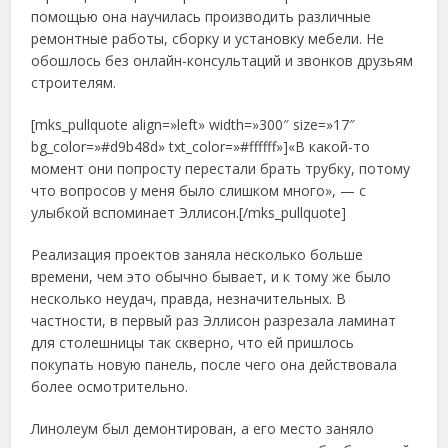
помощью она научилась производить различные
ремонтные работы, сборку и установку мебели. Не
обошлось без онлайн-консультаций и звонков друзьям
строителям.
[mks_pullquote align=»left» width=»300″ size=»17″
bg_color=»#d9b48d» txt_color=»#ffffff»]«В какой-то
момент они попросту перестали брать трубку, потому
что вопросов у меня было слишком много», — с
улыбкой вспоминает Эллисон.[/mks_pullquote]
Реализация проектов заняла несколько больше
времени, чем это обычно бывает, и к тому же было
несколько неудач, правда, незначительных. В
частности, в первый раз Эллисон разрезала ламинат
для столешницы так скверно, что ей пришлось
покупать новую панель, после чего она действовала
более осмотрительно.
Линолеум был демонтирован, а его место заняло