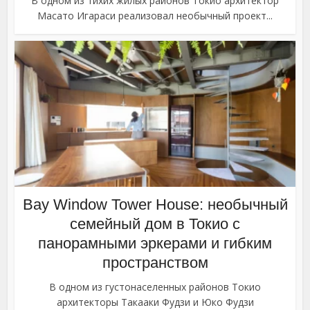
В одном из тихих жилых районов Токио архитектор
Масато Игараси реализовал необычный проект...
Bay Window Tower House: необычный
семейный дом в Токио с
панорамными эркерами и гибким
пространством
В одном из густонаселенных районов Токио
архитекторы Такааки Фудзи и Юко Фудзи