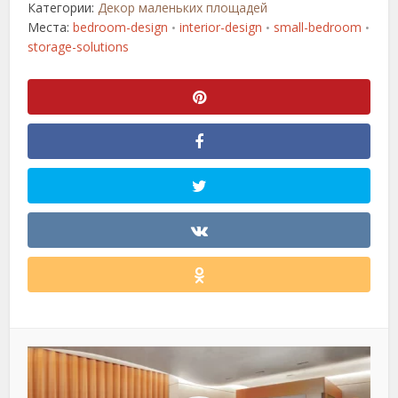
Категории:
Декор маленьких площадей
Места:
bedroom-design
interior-design
small-bedroom
•
•
•
storage-solutions