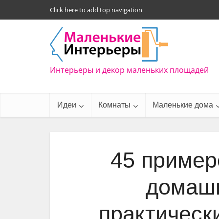
Click here to add top navigation
Интерьеры и декор маленьких площадей
Идеи
Комнаты
Маленькие дома
45 пример
домашн
практическ