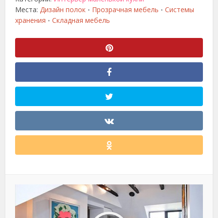
Места:
Дизайн полок
Прозрачная мебель
Системы
•
•
хранения
Складная мебель
•