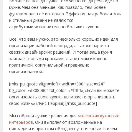
Больше не всегда лучше, особенно когда речь идёт о
кухне. Чем она меньше, как правило, тем более
функционален её интерьер. Эффективная рабочая зона
и стильный дизайн не являются
атрибутами исключительно больших кухонь.
Всё, что вам нужно, это несколько хороших идей для
организации рабочей площади, а так же парочка
свежих дизайнерских решений. И тогда ваша кухня
заиграет новыми красками: станет максимально
практичной, оригинальной и правильно
организованной.
[mks_pullquote align=»left» width=»300″ size=»24″
bg_color=»#808080″ txt_color=»#ffffff»]«Если вы можете
организовать свою кухню, вы можете организовать
свою жизнь» (Луис Пэрриш).[/mks_pullquote]
Мы собрали лучшие решения для
маленьких кухонных
интерьеров
. Они выполняют возложенные на
них задачи и при этом обладают утончённым стилем.