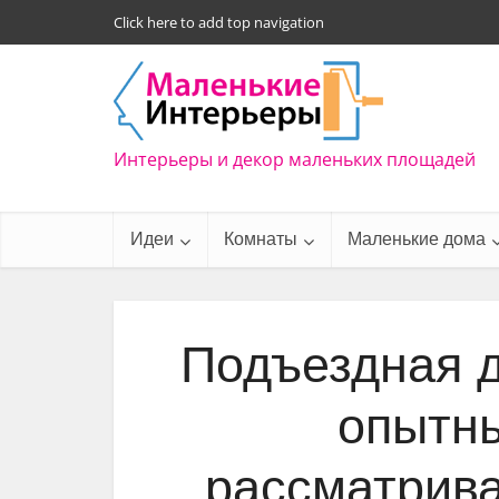
Click here to add top navigation
Интерьеры и декор маленьких площадей
Идеи
Комнаты
Маленькие дома
Подъездная д
опытны
рассматрива