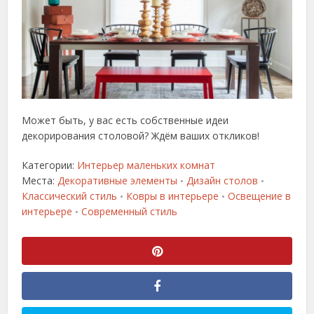
Может быть, у вас есть собственные идеи
декорирования столовой? Ждём ваших откликов!
Категории:
Интерьер маленьких комнат
Места:
Декоративные элементы
Дизайн столов
•
•
Классический стиль
Ковры в интерьере
Освещение в
•
•
интерьере
Современный стиль
•