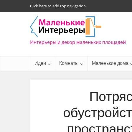
Click here to add top navigation
Интерьеры и декор маленьких площадей
Идеи
Комнаты
Маленькие дома
Потря
обустройс
пространс