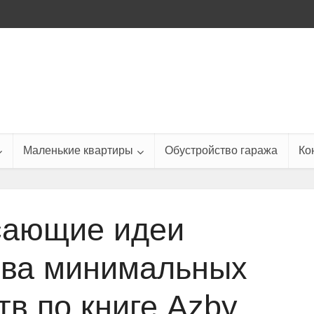
Маленькие квартиры
Обустройство гаража
Ко
сающие идеи
тва минимальных
тв по книге Azby