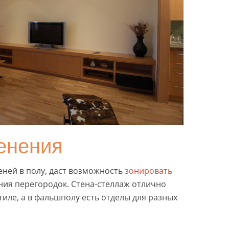
енения
еней в полу, даст возможность
зонировать
ния перегородок. Стена-стеллаж отлично
иле, а в фальшполу есть отделы для разных