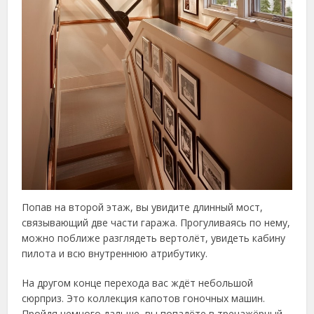
Попав на второй этаж, вы увидите длинный мост,
связывающий две части гаража. Прогуливаясь по нему,
можно поближе разглядеть вертолёт, увидеть кабину
пилота и всю внутреннюю атрибутику.
На другом конце перехода вас ждёт небольшой
сюрприз. Это коллекция капотов гоночных машин.
Пройдя немного дальше, вы попадёте в тренажёрный