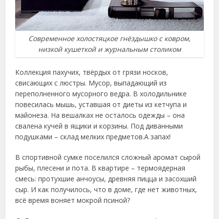
Современное холостяцкое гнёздышко с ковром,
низкой кушеткой и журнальным столиком
Коллекция пахучих, твёрдых от грязи носков,
свисающих с люстры. Мусор, выпадающий из
переполненного мусорного ведра. В холодильнике
повесилась мышь, уставшая от диеты из кетчупа и
майонеза. На вешалках не осталось одежды – она
свалена кучей в ящики и корзины. Под диванными
подушками – склад мелких предметов.
А запах!
В спортивной сумке поселился сложный аромат сырой
рыбы, плесени и пота. В квартире – термоядерная
смесь: протухшие анчоусы, древняя пицца и засохший
сыр. И как получилось, что в доме, где нет животных,
всё время воняет мокрой псиной?