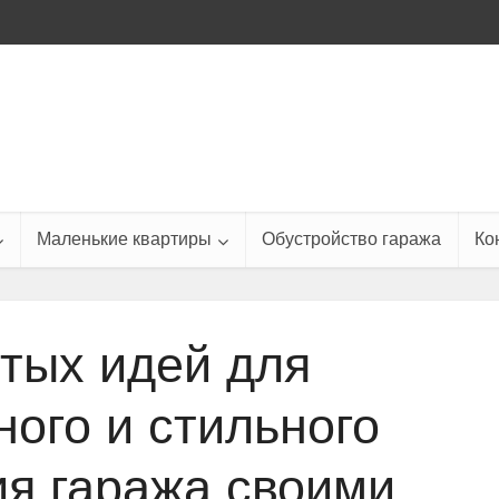
Маленькие квартиры
Обустройство гаража
Ко
стых идей для
ного и стильного
я гаража своими