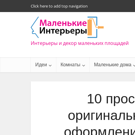
Click here to add top navigation
Интерьеры и декор маленьких площадей
Идеи
Комнаты
Маленькие дома
10 про
оригиналь
оформлени