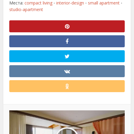
Места:
compact living
interior-design
small apartment
•
•
•
studio-apartment