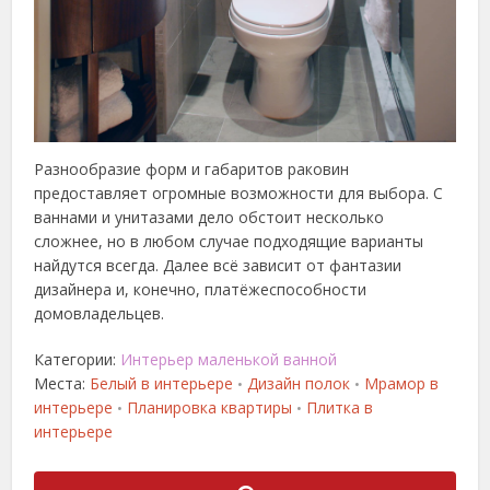
Разнообразие форм и габаритов раковин
предоставляет огромные возможности для выбора. С
ваннами и унитазами дело обстоит несколько
сложнее, но в любом случае подходящие варианты
найдутся всегда. Далее всё зависит от фантазии
дизайнера и, конечно, платёжеспособности
домовладельцев.
Категории:
Интерьер маленькой ванной
Места:
Белый в интерьере
Дизайн полок
Мрамор в
•
•
интерьере
Планировка квартиры
Плитка в
•
•
интерьере