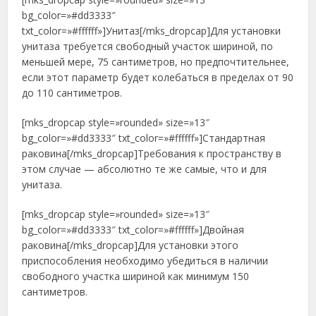
bg_color=»#dd3333″
txt_color=»#ffffff»]Унитаз[/mks_dropcap]Для установки
унитаза требуется свободный участок шириной, по
меньшей мере, 75 сантиметров, но предпочтительнее,
если этот параметр будет колебаться в пределах от 90
до 110 сантиметров.
[mks_dropcap style=»rounded» size=»13″
bg_color=»#dd3333″ txt_color=»#ffffff»]Стандартная
раковина[/mks_dropcap]Требования к пространству в
этом случае — абсолютно те же самые, что и для
унитаза.
[mks_dropcap style=»rounded» size=»13″
bg_color=»#dd3333″ txt_color=»#ffffff»]Двойная
раковина[/mks_dropcap]Для установки этого
приспособления необходимо убедиться в наличии
свободного участка шириной как минимум 150
сантиметров.