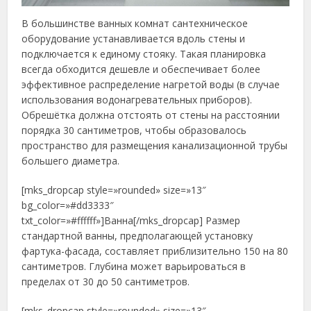
В большинстве ванных комнат сантехническое
оборудование устанавливается вдоль стены и
подключается к единому стояку. Такая планировка
всегда обходится дешевле и обеспечивает более
эффективное распределение нагретой воды (в случае
использования водонагревательных приборов).
Обрешётка должна отстоять от стены на расстоянии
порядка 30 сантиметров, чтобы образовалось
пространство для размещения канализационной трубы
большего диаметра.
[mks_dropcap style=»rounded» size=»13″
bg_color=»#dd3333″
txt_color=»#ffffff»]Ванна[/mks_dropcap] Размер
стандартной ванны, предполагающей установку
фартука-фасада, составляет приблизительно 150 на 80
сантиметров. Глубина может варьироваться в
пределах от 30 до 50 сантиметров.
[mks_dropcap style=»rounded» size=»13″