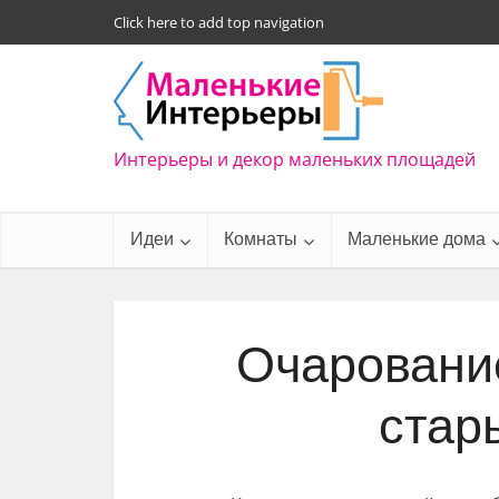
Click here to add top navigation
Интерьеры и декор маленьких площадей
Идеи
Комнаты
Маленькие дома
Очарование
стар