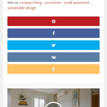
Места:
compact living
eco-home
small apartment
•
•
•
sustainable design