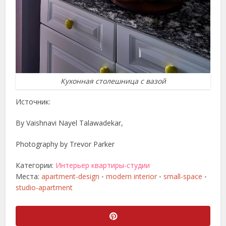
Кухонная столешница с вазой
Источник:
By Vaishnavi Nayel Talawadekar,
Photography by Trevor Parker
Категории:
Интерьер квартиры-студии
Места:
apartment-design
modern interior
small-space
•
•
•
studio-apartment