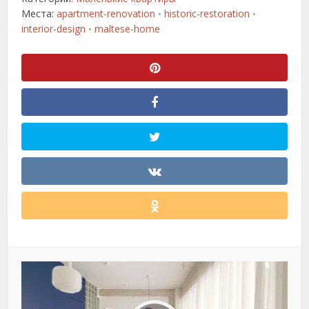
Места:
apartment-renovation
historic-restoration
•
•
interior-design
maltese-home
•