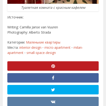
Туалетная комната с красным кафелем
Источник:
Writing: Camilla Janse van Vuuren
Photography: Alberto Strada
Категории:
Маленькие квартиры
Места:
interior-design
micro-apartment
milan-
•
•
apartment
small-space-design
•